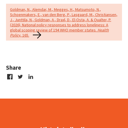
Goldman, N., Alemdar, M., Megges, H., Matsumoto, N.,
Schoenmakers, E., van den Berg, P., Lasgaard, M., Christiansen,
J., Junttila, N., Goldman, A., Draxl, D., El-Osta, A. & Qualter, P.
(2026). National policy responses to address loneliness: A
global scoping review of 194 WHO member states.
Health
Policy
, 165.
Share