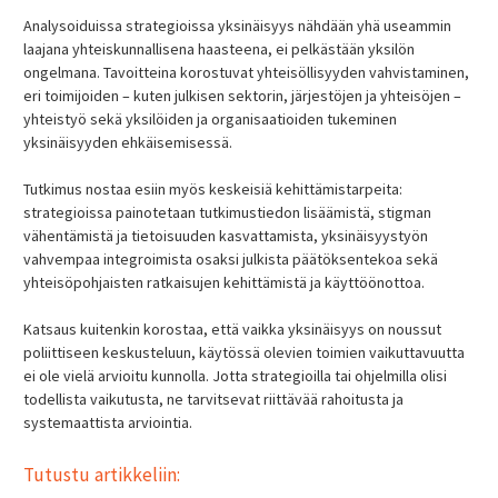
Analysoiduissa strategioissa yksinäisyys nähdään yhä useammin
laajana yhteiskunnallisena haasteena, ei pelkästään yksilön
ongelmana. Tavoitteina korostuvat yhteisöllisyyden vahvistaminen,
eri toimijoiden – kuten julkisen sektorin, järjestöjen ja yhteisöjen –
yhteistyö sekä yksilöiden ja organisaatioiden tukeminen
yksinäisyyden ehkäisemisessä.
Tutkimus nostaa esiin myös keskeisiä kehittämistarpeita:
strategioissa painotetaan tutkimustiedon lisäämistä, stigman
vähentämistä ja tietoisuuden kasvattamista, yksinäisyystyön
vahvempaa integroimista osaksi julkista päätöksentekoa sekä
yhteisöpohjaisten ratkaisujen kehittämistä ja käyttöönottoa.
Katsaus kuitenkin korostaa, että vaikka yksinäisyys on noussut
poliittiseen keskusteluun, käytössä olevien toimien vaikuttavuutta
ei ole vielä arvioitu kunnolla. Jotta strategioilla tai ohjelmilla olisi
todellista vaikutusta, ne tarvitsevat riittävää rahoitusta ja
systemaattista arviointia.
Tutustu artikkeliin: