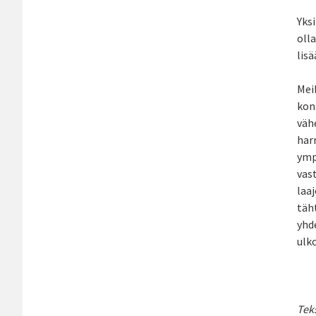
Yks
oll
lis
Meil
kon
vähe
har
ympä
vas
laaj
täht
yhde
ulko
Tek