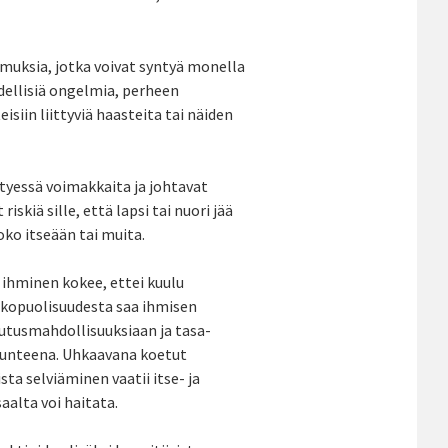
emuksia, jotka voivat syntyä monella
ydellisiä ongelmia, perheen
siin liittyviä haasteita tai näiden
ttyessä voimakkaita ja johtavat
iskiä sille, että lapsi tai nuori jää
joko itseään tai muita.
ihminen kokee, ettei kuulu
lkopuolisuudesta saa ihmisen
tusmahdollisuuksiaan ja tasa-
 tunteena. Uhkaavana koetut
sta selviäminen vaatii itse- ja
aalta voi haitata.