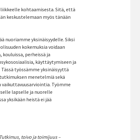
iikkeelle kohtaamisesta. Sitä, että
tään keskustelemaan myös tänään
pää nuoriamme yksinäisyydelle. Siksi
puolisuuden kokemuksia voidaan
 kouluissa, perheissä ja
psykososiaalisia, käyttäytymiseen ja
ja. Tässä työssämme yksinäisyyttä
 tutkimuksen menetelmiä sekä
en vaikuttavuusarviointia. Työmme
elle lapselle ja nuorelle
sa yksikään heistä ei jää
tkimus, toivo ja toimijuus –