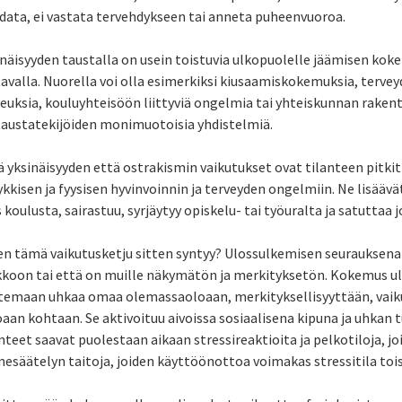
data, ei vastata tervehdykseen tai anneta puheenvuoroa.
inäisyyden taustalla on usein toistuvia ulkopuolelle jäämisen kok
tavalla. Nuorella voi olla esimerkiksi kiusaamiskokemuksia, terve
euksia, kouluyhteisöön liittyviä ongelmia tai yhteiskunnan rakentei
 taustatekijöiden monimuotoisia yhdistelmiä.
ä yksinäisyyden että ostrakismin vaikutukset ovat tilanteen pitki
kkisen ja fyysisen hyvinvoinnin ja terveyden ongelmiin. Ne lisäävät r
 koulusta, sairastuu, syrjäytyy opiskelu- tai työuralta ja satuttaa 
en tämä vaikutusketju sitten syntyy? Ulossulkemisen seurauksena 
kkoon tai että on muille näkymätön ja merkityksetön. Kokemus u
temaan uhkaa omaa olemassaoloaan, merkityksellisyyttään, vaiku
oaan kohtaan. Se aktivoituu aivoissa sosiaalisena kipuna ja uhkan
nteet saavat puolestaan aikaan stressireaktioita ja pelkotiloja, joi
esäätelyn taitoja, joiden käyttöönottoa voimakas stressitila tois