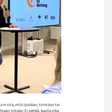
 ei sitä, että lyödään, tönitään tai
yhtään mitään. Ei nähdä, kuulla eikä