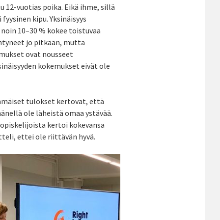
 12-vuotias poika. Eikä ihme, sillä
 fyysinen kipu. Yksinäisyys
o noin 10–30 % kokee toistuvaa
ntyneet jo pitkään, mutta
emukset ovat nousseet
sinäisyyden kokemukset eivät ole
äiset tulokset kertovat, että
 hänellä ole läheistä omaa ystävää.
opiskelijoista kertoi kokevansa
eli, ettei ole riittävän hyvä.