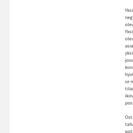
Yksi
neg
olev
Yksi
ole
asia
yksi
joss
kont
hyv
se m
tila
ikin
posi
Ost
taha
potk