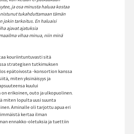
kytee, ja osa minusta haluaa kostaa
 onnistunut tukahduttamaan tämän
 jokin tarkoitus. En haluaisi
iha ajavat ajatuksia
 maailma vihaa minua, niin minä
 kouriintuntuvasti sitä
sessa strategisen tutkimuksen
os epätoivosta -konsortion kanssa
itä, miten yksinäisyys ja
lapsuuteensa kuului
 on erikoinen, outo ja ulkopuolinen.
tä miten lopulta uusi suunta
en. Aminalle oli tarjottu apua eri
nsimmäistä kertaa ilman
man ennakko-oletuksia ja tuettiin