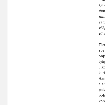
kiin
ihm
tunt
satu
vääj
viha
Täm
epä
ohj
työ
ulk
kuri
Hän 
elä
pal
poh
koht