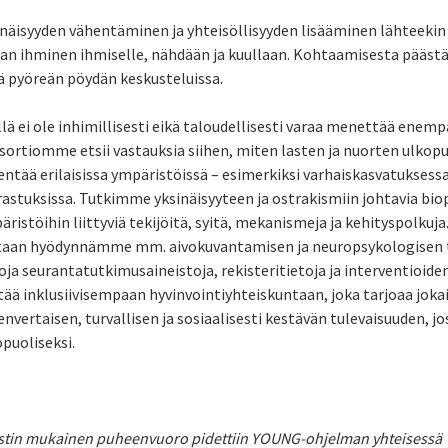
inäisyyden vähentäminen ja yhteisöllisyyden lisääminen lähteekin l
aan ihminen ihmiselle, nähdään ja kuullaan. Kohtaamisesta pääs
ää pyöreän pöydän keskusteluissa.
lä ei ole inhimillisesti eikä taloudellisesti varaa menettää enem
sortiomme etsii vastauksia siihen, miten lasten ja nuorten ulko
ntää erilaisissa ympäristöissä – esimerkiksi varhaiskasvatuksessa,
rastuksissa. Tutkimme yksinäisyyteen ja ostrakismiin johtavia bio
ristöihin liittyviä tekijöitä, syitä, mekanismeja ja kehityspolku
taan hyödynnämme mm. aivokuvantamisen ja neuropsykologisen
oja seurantatutkimusaineistoja, rekisteritietoja ja interventioid
ää inklusiivisempaan hyvinvointiyhteiskuntaan, joka tarjoaa jokais
nvertaisen, turvallisen ja sosiaalisesti kestävän tulevaisuuden, jos
puoliseksi.
stin mukainen puheenvuoro pidettiin YOUNG-ohjelman yhteisessä Tu