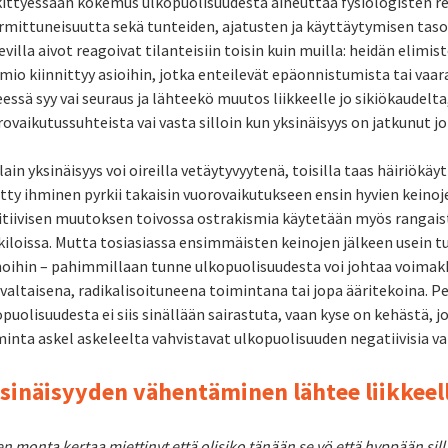
kittyessään kokemus ulkopuolisuudesta aiheuttaa fysiologisten rea
rmittuneisuutta sekä tunteiden, ajatusten ja käyttäytymisen taso
villa aivot reagoivat tilanteisiin toisin kuin muilla: heidän elimis
io kiinnittyy asioihin, jotka enteilevät epäonnistumista tai vaar
essä syy vai seuraus ja lähteekö muutos liikkeelle jo sikiökaudelt
ovaikutussuhteista vai vasta silloin kun yksinäisyys on jatkunut jo
lain yksinäisyys voi oireilla vetäytyvyytenä, toisilla taas häiriök
etty ihminen pyrkii takaisin vuorovaikutukseen ensin hyvien kein
itiivisen muutoksen toivossa ostrakismia käytetään myös rangaist
kiloissa. Mutta tosiasiassa ensimmäisten keinojen jälkeen usein 
noihin – pahimmillaan tunne ulkopuolisuudesta voi johtaa voimak
ivaltaisena, radikalisoituneena toimintana tai jopa ääritekoina. 
puolisuudesta ei siis sinällään sairastuta, vaan kyse on kehästä,
inta askel askeleelta vahvistavat ulkopuolisuuden negatiivisia va
sinäisyyden vähentäminen lähtee liikkeel
n monta kertaa miettinyt että olisiko tänään se yö että hyppään sil