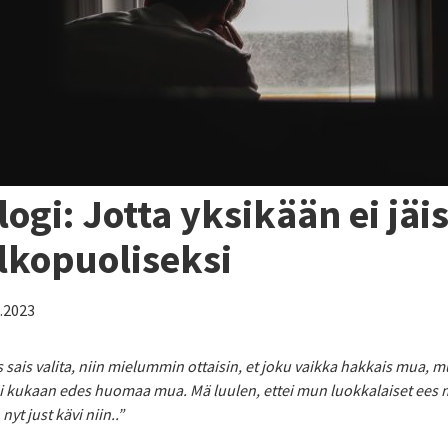
logi: Jotta yksikään ei jäis
lkopuoliseksi
9.2023
 sais valita, niin mielummin ottaisin, et joku vaikka hakkais mua, mut
ei kukaan edes huomaa mua. Mä luulen, ettei mun luokkalaiset ees 
nyt just kävi niin..”