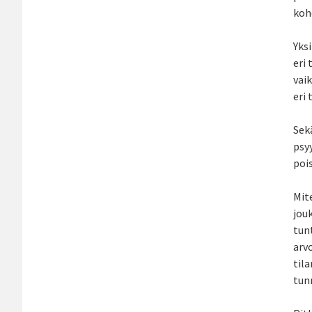
koh
Yks
eri 
vaik
eri
Sek
psyy
pois
Mit
jou
tun
arv
tila
tunn