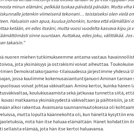
nosta minun elämäni, pelkkää tuskaa päivästä päivään. Mutta viha 
iskunnalle jotenkin viimeisenä tekonani… toistaiseksi olen vielä
een. Haluaisin vain apua, kuulua johonkin, tuntea että elämälläni on
ttaa ketään, en edes itseäni, mutta vuosi vuodelta kasvava kipu ja v
äämättömästi sinne suuntaan. Auttakaa, edes joku, välittäkää. Jos
an takaisin.”
ä nuoren miehen tutkimukseemme antama vastaus havainnollistaa
toivoa, jota yksinäisyys ja ostrakismi voivat aiheuttaa. Toukokui
elmien Demokratiakorjaamo-tilaisuudessa järjestimme yhdessä Ul
pajan, jossa kuulimme kokemusasiantuntijanuori Aminan tarinan si
opuolisuus voivat johtaa väkivaltaan. Amina kertoi, kuinka hänen 
tusväkivaltaa, koulukiusaamista sekä jatkuvaa tunnetta siitä, että
kuvasi matkaansa yksinäisyydestä väkivaltaan ja päihteisiin, ja si
mään alkoi rakentua. Avainsana suunnanmuutoksessa oli kohtaamin
veluissa, mutta lopulta käännekohta oli, kun häneltä kysyttiin e
jaoletuksia, mitä hän itse haluaa elämältään. Hänet kohdattiin il
i sellaista elämää, jota hän itse kertoi haluavansa.