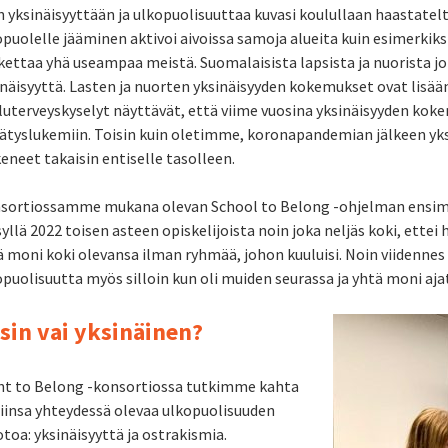
 yksinäisyyttään ja ulkopuolisuuttaa kuvasi koulullaan haastateltu
puolelle jääminen aktivoi aivoissa samoja alueita kuin esimerkiksi
kettaa yhä useampaa meistä. Suomalaisista lapsista ja nuorista j
inäisyyttä. Lasten ja nuorten yksinäisyyden kokemukset ovat lisää
luterveyskyselyt näyttävät, että viime vuosina yksinäisyyden kok
ätyslukemiin. Toisin kuin oletimme, koronapandemian jälkeen yk
eneet takaisin entiselle tasolleen.
sortiossamme mukana olevan School to Belong -ohjelman ensimm
yllä 2022 toisen asteen opiskelijoista noin joka neljäs koki, ettei
ä moni koki olevansa ilman ryhmää, johon kuuluisi. Noin viidennes 
puolisuutta myös silloin kun oli muiden seurassa ja yhtä moni ajatt
sin vai yksinäinen?
ht to Belong -konsortiossa tutkimme kahta
siinsa yhteydessä olevaa ulkopuolisuuden
oa: yksinäisyyttä ja ostrakismia.