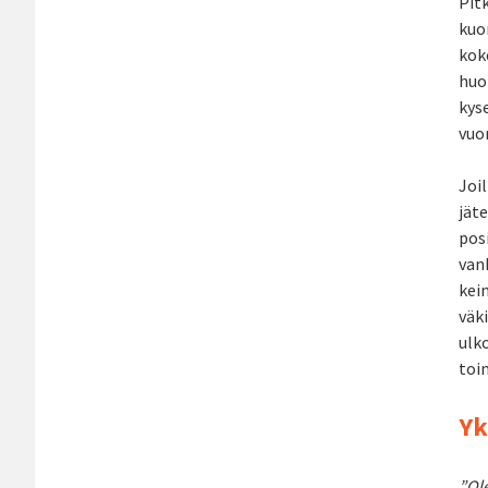
Pit
kuo
koke
huom
kyse
vuor
Joil
jät
pos
van
kei
väk
ulko
toim
Yk
”Ole