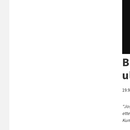
B
u
19.
“Jos
ett
Kun 