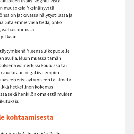
ktioiden lisäksi kognitiivista
n muutoksia. Yksinäisyyttä
tönsä on jatkuvassa hälytystilassa ja
aa. Sitä emme vielä tiedä, onko
a, varhaisimmista
 pitkään.
äyttäytymisenä. Yleensä ulkopuolelle
ojen avulla. Muun muassa tämän
uksena esimerkiksi kouluissa tai
turvaudutaan negatiivisempiin
kaaseen eristäytymiseen tai ilmetä
Pelkkä hetkellinen kokemus
 jossa sekä henkilön oma että muiden
ikutuksia.
le kohtaamisesta
lalta, kun ketään ei pätkääkään