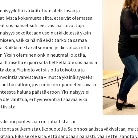
näisyydellä tarkoitetaan ahdistavaa ja
atiivista kokemusta siitä, etteivät olemassa
at sosiaaliset suhteet vastaa toivottuja.
näisyys sekoitetaan usein arkikielessä yksin
miseen, vaikka nämä eivät tarkoita samaa
a. Kaikki me tarvitsemme joskus aikaa olla
n. Yksin oleminen onkin neutraali olotila,
a ihmisellä ei juuri sillä hetkellä ole sosiaalisia
akteja. Yksinolo voi siis olla toivottua ja
invointia vahvistavaa – mutta yksinäisyydeksi
uuttuu silloin, jos tunne on epämiellyttävä ja
nteesta haluaa päästä eroon. Yksinäisyys ei
ä ole valittua, ei hyvinvointia lisäävää eikä
tiivista.
rakismi puolestaan on tahallista tai
tonta sulkemista ulkopuolelle. Se on sosiaalista väkivaltaa, mutta
itaan. Eikä se ole sitä, että sanotaan pahasti, vaan ettei sanota 