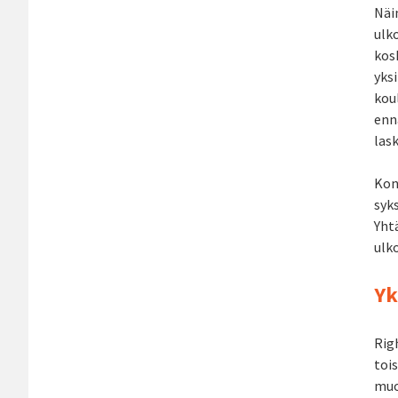
Näin
ulko
kos
yks
kou
enn
lask
Kon
syks
Yht
ulko
Yk
Rig
toi
muot